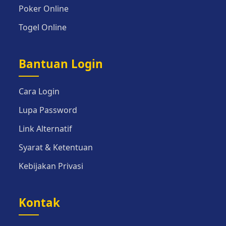
Poker Online
Togel Online
Bantuan Login
Cara Login
Lupa Password
Link Alternatif
Syarat & Ketentuan
Kebijakan Privasi
Kontak