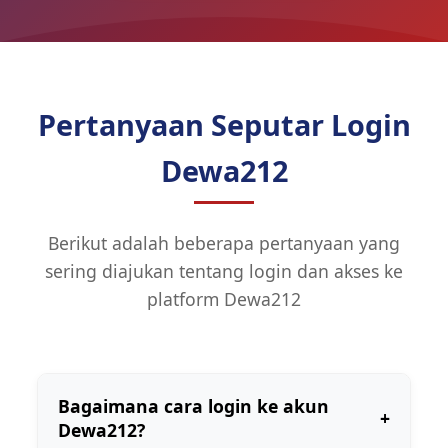
Pertanyaan Seputar Login
Dewa212
Berikut adalah beberapa pertanyaan yang
sering diajukan tentang login dan akses ke
platform Dewa212
Bagaimana cara login ke akun
+
Dewa212?