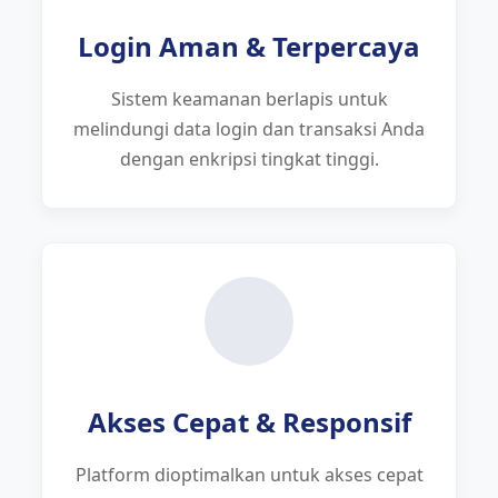
Login Aman & Terpercaya
Sistem keamanan berlapis untuk
melindungi data login dan transaksi Anda
dengan enkripsi tingkat tinggi.
Akses Cepat & Responsif
Platform dioptimalkan untuk akses cepat