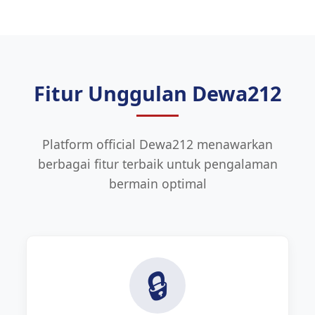
Fitur Unggulan Dewa212
Platform official Dewa212 menawarkan
berbagai fitur terbaik untuk pengalaman
bermain optimal
🔒