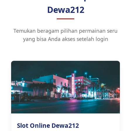
Dewa212
Temukan beragam pilihan permainan seru
yang bisa Anda akses setelah login
Slot Online Dewa212