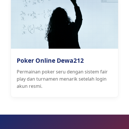
Poker Online Dewa212
Permainan poker seru dengan sistem fair
play dan turnamen menarik setelah login
akun resmi.