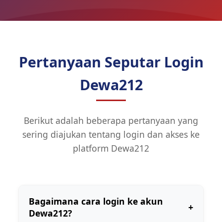
Pertanyaan Seputar Login
Dewa212
Berikut adalah beberapa pertanyaan yang
sering diajukan tentang login dan akses ke
platform Dewa212
Bagaimana cara login ke akun
+
Dewa212?