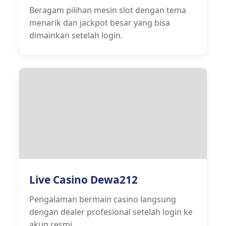
Beragam pilihan mesin slot dengan tema
menarik dan jackpot besar yang bisa
dimainkan setelah login.
Live Casino Dewa212
Pengalaman bermain casino langsung
dengan dealer profesional setelah login ke
akun resmi.