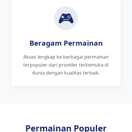
🎮
Beragam Permainan
Akses lengkap ke berbagai permainan
terpopuler dari provider terkemuka di
dunia dengan kualitas terbaik.
Permainan Populer