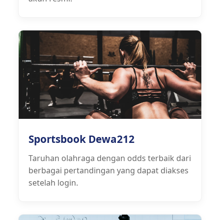
Sportsbook Dewa212
Taruhan olahraga dengan odds terbaik dari
berbagai pertandingan yang dapat diakses
setelah login.