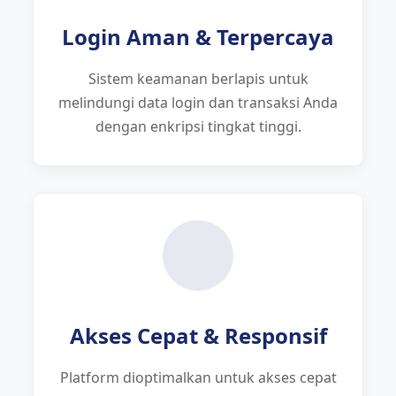
Login Aman & Terpercaya
Sistem keamanan berlapis untuk
melindungi data login dan transaksi Anda
dengan enkripsi tingkat tinggi.
Akses Cepat & Responsif
Platform dioptimalkan untuk akses cepat