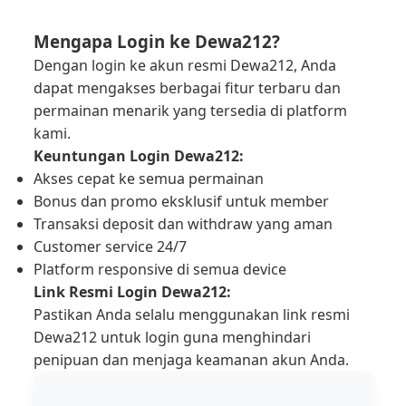
Mengapa Login ke Dewa212?
Dengan login ke akun resmi Dewa212, Anda
dapat mengakses berbagai fitur terbaru dan
permainan menarik yang tersedia di platform
kami.
Keuntungan Login Dewa212:
Akses cepat ke semua permainan
Bonus dan promo eksklusif untuk member
Transaksi deposit dan withdraw yang aman
Customer service 24/7
Platform responsive di semua device
Link Resmi Login Dewa212:
Pastikan Anda selalu menggunakan link resmi
Dewa212 untuk login guna menghindari
penipuan dan menjaga keamanan akun Anda.